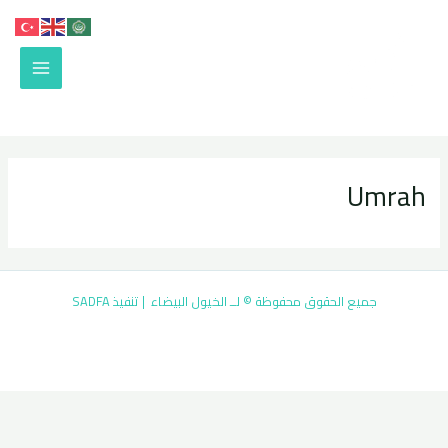
خطي
MAIN
لى
لمحتوى
ENU
Umrah
جميع الحقوق محفوظة © لــ الخيول البيضاء | تنفيذ
SADFA