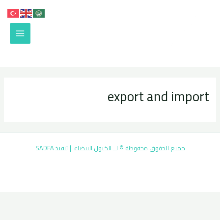
خطي
MAIN
لى
لمحتوى
ENU
export and import
جميع الحقوق محفوظة © لــ الخيول البيضاء | تنفيذ
SADFA